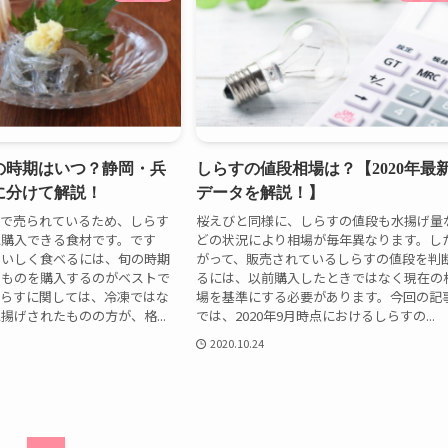
の時期はいつ？静岡・兵
しらすの値段相場は？【2020年最
に分けて解説！
データを解説！】
ーで売られているため、しらす
桜えびと同様に、しらすの値段も水揚げ量
に購入できる食材です。です
どの状況により相場が毎年異なります。し
おいしく食べるには、旬の時期
がって、販売されているしらすの値段を判
たものを購入するのがベストで
るには、以前購入したときではなく現在の
しらすに関しては、冷凍ではな
場を基準にする必要があります。今回の記
揚げされたものの方が、格...
では、2020年9月時点におけるしらすの...
2020.10.24