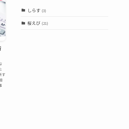
しらす
(3)
桜えび
(21)
新
な
た
断す
相
事