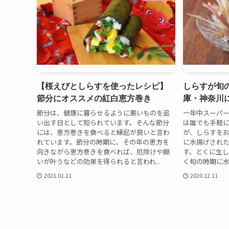
【桜えびとしらすを使ったレシピ】
しらすが旬
節分にオススメの紅白恵方巻き
庫・神奈川
節分は、健康に暮らせるように悪いものを追
一年中スーパ
い出す日として知られています。そんな節分
は誰でも手軽
には、恵方巻きを食べると縁起が良いと言わ
が、しらすを
れています。節分の時期に、その年の恵方を
に水揚げされ
向きながら恵方巻きを食べれば、厄除けや願
す。とくに生
いが叶うなどの効果を得られると言われ...
く旬の時期に水
2021.01.21
2020.12.11