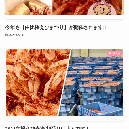
今年も【由比桜えびまつり】が開催されます‼
2024.05.08
桜えび
2024年桜えび春漁 初競りは上々です‼