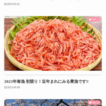
2023.05.01
桜えび
2023年春漁 初競り！近年まれにみる豊漁です‼
2023.04.08
桜えび